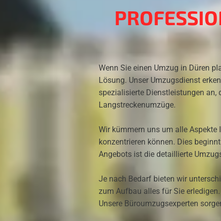
PROFESSI
Wenn Sie einen Umzug in Düren plane
Lösung. Unser Umzugsdienst erkenn
spezialisierte Dienstleistungen an, 
Langstreckenumzüge.
Wir kümmern uns um alle Aspekte I
konzentrieren können. Dies beginnt 
Angebots ist die detaillierte Umzugs
Je nach Bedarf bieten wir untersc
zum Aufbau alles für Sie erledigen
Unsere Büroumzugsexperten sorgen d