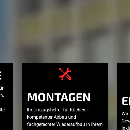
E
ür
MONTAGEN
n,
E
,
ite
Ihr Umzugshelfer für Küchen –
Wir
kompetenter Abbau und
Gewe
fachgerechter Wiederaufbau in Ihrem
inkl