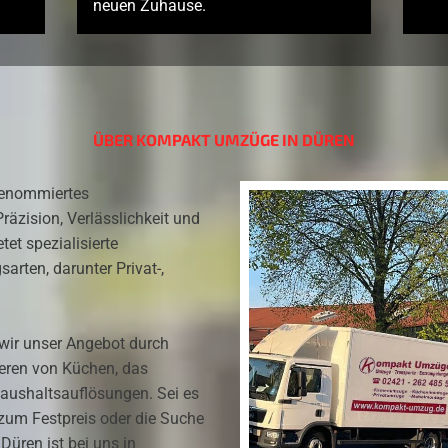
neuen Zuhause.
ÜBER KOMPAKT UMZÜGE IN DÜREN
renommiertes
äzision, Verlässlichkeit und
Kompakt Umzüge Düren
tet spezialisierte
arten, darunter Privat-,
 wir unser Angebot durch
ieren von Küchen, das
ushaltsauflösungen. Sei es
zum Festpreis oder die Suche
Düren ist bei uns in