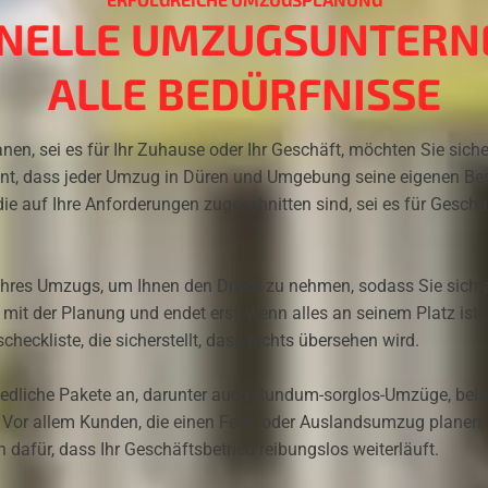
ONELLE UMZUGSUNTERN
ALLE BEDÜRFNISSE
n, sei es für Ihr Zuhause oder Ihr Geschäft, möchten Sie sicherl
t, dass jeder Umzug in Düren und Umgebung seine eigenen Beso
die auf Ihre Anforderungen zugeschnitten sind, sei es für Geschäft
hres Umzugs, um Ihnen den Druck zu nehmen, sodass Sie sich a
mit der Planung und endet erst, wenn alles an seinem Platz ist.
checkliste, die sicherstellt, dass nichts übersehen wird.
hiedliche Pakete an, darunter auch Rundum-sorglos-Umzüge, bei 
. Vor allem Kunden, die einen Fern- oder Auslandsumzug planen, 
afür, dass Ihr Geschäftsbetrieb reibungslos weiterläuft.