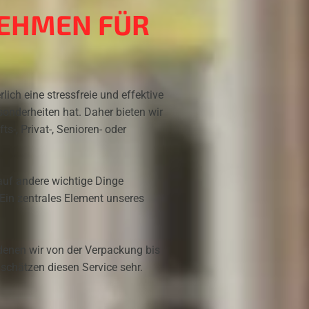
EHMEN FÜR
ich eine stressfreie und effektive
nderheiten hat. Daher bieten wir
s-, Privat-, Senioren- oder
uf andere wichtige Dinge
 Ein zentrales Element unseres
denen wir von der Verpackung bis
schätzen diesen Service sehr.