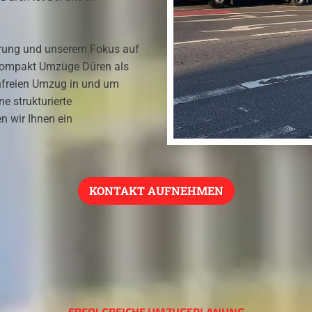
hrung und unserem Fokus auf
 Kompakt Umzüge Düren als
enfreien Umzug in und um
e strukturierte
n wir Ihnen ein
KONTAKT AUFNEHMEN
ERFOLGREICHE UMZUGSPLANUNG