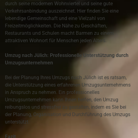
durch seine modernen Wohnviertel und seine gute
Verkehrsanbindung auszeichnet. Hier finden Sie eine
lebendige Gemeinschaft und eine Vielzahl von
Freizeitmöglichkeiten. Die Nähe zu Geschäften,
Restaurants und Schulen macht Barmen zu einem
attraktiven Wohnort für Menschen jeden Alters.
Umzug nach Jülich: Professionelle Unterstützung durch
Umzugsunternehmen
Bei der Planung Ihres Umzugs nach Jülich ist es ratsam,
die Unterstützung eines erfahrenen Umzugsunternehmens
in Anspruch zu nehmen. Ein professionelles
Umzugsunternehmen kann Ihnen helfen, den Umzug
reibungslos und stressfrei zu gestalten, indem es Sie bei
der Planung, Organisation und Durchführung des Umzugs
unterstützt.
Fazit