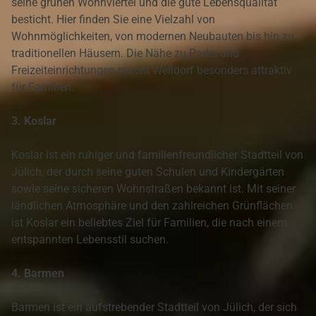
seine grünen Wohnviertel und die gute Lebensqualität
besticht. Hier finden Sie eine Vielzahl von
Wohnmöglichkeiten, von modernen Neubauten bis hin zu
traditionellen Häusern. Die Nähe zu Parks und
Freizeiteinrichtungen macht Welldorf besonders attraktiv
für Familien.
3. Koslar
Koslar ist ein ruhiger und familienfreundlicher Stadtteil von
Jülich, der durch seine guten Schulen und Kindergärten
sowie seine sicheren Wohnstraßen bekannt ist. Mit seiner
ländlichen Atmosphäre und den zahlreichen Grünflächen
ist Koslar ein beliebtes Ziel für Familien, die nach einem
entspannten Lebensstil suchen.
4. Barmen
Barmen ist ein aufstrebender Stadtteil von Jülich, der sich