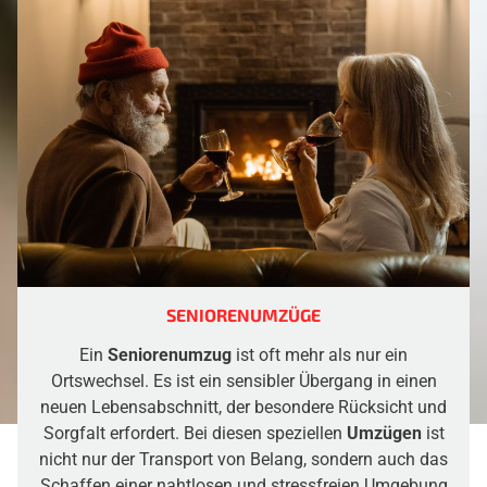
SENIORENUMZÜGE
Ein
Seniorenumzug
ist oft mehr als nur ein
Ortswechsel. Es ist ein sensibler Übergang in einen
neuen Lebensabschnitt, der besondere Rücksicht und
Sorgfalt erfordert. Bei diesen speziellen
Umzügen
ist
nicht nur der Transport von Belang, sondern auch das
Schaffen einer nahtlosen und stressfreien Umgebung