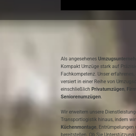
Als angesehenes
Umzugsunterneh
Kompakt Umzüge stark auf Präzisio
Fachkompetenz. Unser erfahrenes,
versiert in einer Reihe von Umzugsd
einschließlich
Privatumzügen
,
Fir
Seniorenumzügen
.
Wir erweitern unsere Dienstleistung
Transportlogistik hinaus, indem wir
Küchenmontage
, Entrümpelungen
bereitstellen. Ob Sie Unterstützun