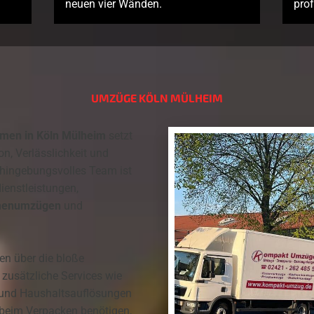
neuen vier Wänden.
prof
UMZÜGE KÖLN MÜLHEIM
men in Köln Mülheim
setzt
n, Verlässlichkeit und
 hingebungsvolles Team ist
ienstleistungen,
menumzügen
und
en über die bloße
 zusätzliche Services wie
 und Haushaltsauflösungen
g beim Verpacken benötigen,