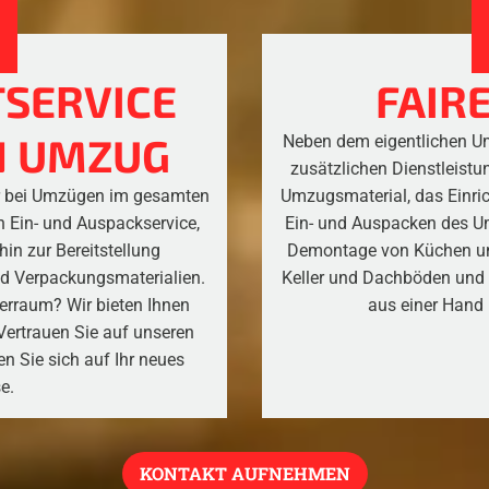
SERVICE
FAIRE
N UMZUG
Neben dem eigentlichen Um
zusätzlichen Dienstleistu
er bei Umzügen im gesamten
Umzugsmaterial, das Einri
n Ein- und Auspackservice,
Ein- und Auspacken des 
in zur Bereitstellung
Demontage von Küchen un
d Verpackungsmaterialien.
Keller und Dachböden und e
erraum? Wir bieten Ihnen
aus einer Hand 
ertrauen Sie auf unseren
en Sie sich auf Ihr neues
e.
KONTAKT AUFNEHMEN