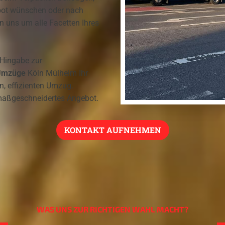
bot wünschen oder nach
 uns um alle Facetten Ihres
 Hingabe zur
Umzüge
Köln Mülheim Ihr
en, effizienten Umzug.
 maßgeschneidertes Angebot.
KONTAKT AUFNEHMEN
WAS UNS ZUR RICHTIGEN WAHL MACHT?