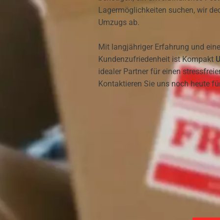
Lagermöglichkeiten suchen, wir dec
Umzugs ab.
Mit langjähriger Erfahrung und eine
Kundenzufriedenheit ist Kompakt
U
idealer Partner für einen stressfrei
Kontaktieren Sie uns noch heute für