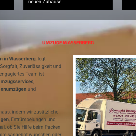
neuen Zuhause.
UMZÜGE WASSERBERG
 in Wasserberg
, legt
rgfalt, Zuverlässigkeit und
 engagiertes Team ist
mzugsservices
,
menumzügen
und
inaus, indem wir zusätzliche
agen
, Entrümpelungen und
al, ob Sie Hilfe beim Packen
stpreisangebot wünschen oder