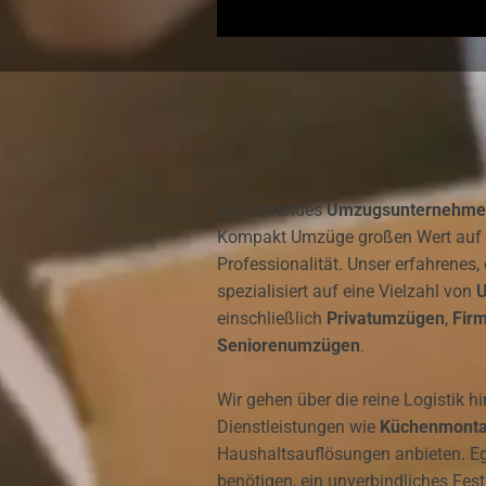
Als führendes
Umzugsunternehmen
Kompakt Umzüge großen Wert auf So
Professionalität. Unser erfahrenes,
spezialisiert auf eine Vielzahl von
U
einschließlich
Privatumzügen
,
Fir
Seniorenumzügen
.
Wir gehen über die reine Logistik h
Dienstleistungen wie
Küchenmont
Haushaltsauflösungen anbieten. Eg
benötigen, ein unverbindliches Fe