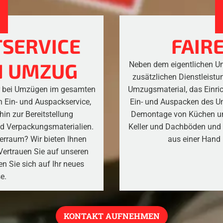
SERVICE
FAIRE
N UMZUG
Neben dem eigentlichen Um
zusätzlichen Dienstleistu
er bei Umzügen im gesamten
Umzugsmaterial, das Einri
n Ein- und Auspackservice,
Ein- und Auspacken des 
in zur Bereitstellung
Demontage von Küchen un
d Verpackungsmaterialien.
Keller und Dachböden und e
erraum? Wir bieten Ihnen
aus einer Hand 
ertrauen Sie auf unseren
en Sie sich auf Ihr neues
e.
KONTAKT AUFNEHMEN