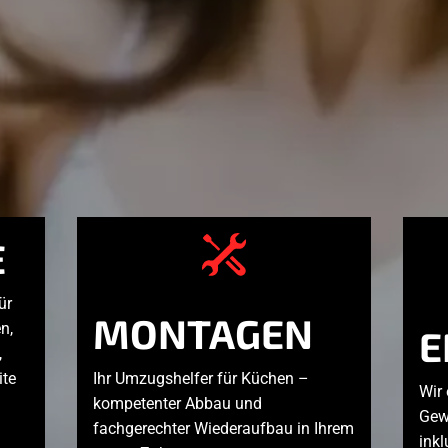
E
ür
MONTAGEN
n,
E
,
ite
Ihr Umzugshelfer für Küchen –
Wir
kompetenter Abbau und
Gewe
fachgerechter Wiederaufbau in Ihrem
inkl