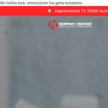
Wir helfen bzw. unterstützen Sie gerne kostenlos.
Zeppelinstraße 75
,
52068 Aach